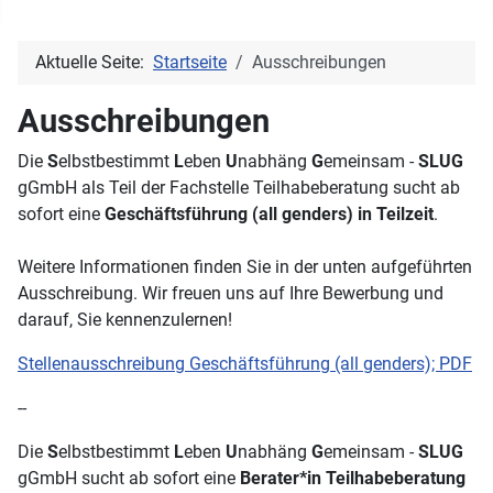
Aktuelle Seite:
Startseite
Ausschreibungen
Ausschreibungen
Die
S
elbstbestimmt
L
eben
U
nabhäng
G
emeinsam -
SLUG
gGmbH als Teil der Fachstelle Teilhabeberatung sucht ab
sofort eine
Geschäftsführung (all genders) in Teilzeit
.
Weitere Informationen finden Sie in der unten aufgeführten
Ausschreibung. Wir freuen uns auf Ihre Bewerbung und
darauf, Sie kennenzulernen!
Stellenausschreibung Geschäftsführung (all genders); PDF
--
Die
S
elbstbestimmt
L
eben
U
nabhäng
G
emeinsam -
SLUG
gGmbH sucht ab sofort eine
Berater*in Teilhabeberatung